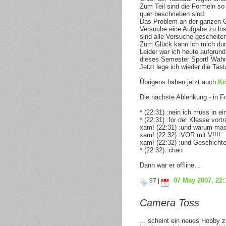
Zum Teil sind die Formeln so l
quer beschrieben sind.
Das Problem an der ganzen Ge
Versuche eine Aufgabe zu lös
sind alle Versuche gescheiter
Zum Glück kann ich mich dur
Leider war ich heute aufgrund
dieses Semester Sport! Wahn
Jetzt lege ich wieder die Tast
Übrigens haben jetzt auch
Kr
Die nächste Ablenkung - in 
* (22:31) :nein ich muss in 
* (22:31) :for der Klasse vort
xam! (22:31) :und warum mac
xam! (22:32) :VOR mit V!!!!
xam! (22:32) :und Geschichte
* (22:32) :chau
Dann war er offline...
07 May 2007, 22:
97 |
Camera Toss
... scheint ein neues Hobby 