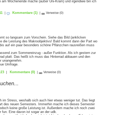
ch am Wochenende mache (außer Uni-Kram) und irgendwie bin ich
11
Kommentare
(1)
|
|
Verweise
(0)
mt so langsam zum Vorschein. Siehe das Bild (anklicken
e die Leistung des Makroobjektivs! Bald kommt dann der Part wo
le bis auf ein paar besonders schöne Pflänzchen rausreißen muss
passend zum Sommereinzug - außer Funktion. Als ich gestern zur
rrad platt. Das heißt ich muss das Hinterrad abbauen und den
hr unangenehm.
eue Umfrage.
:23
Kommentare
(0)
|
|
Verweise
(0)
auchen...
ch im Stress, weshalb sich auch hier etwas weniger tut. Das liegt
art des neuen Semesters. Immerhin mache ich dieses Semester
jedoch keine große Leistung ist. Außerdem mache ich noch zwei
r fun. Eine davon ist sogar an der udk.