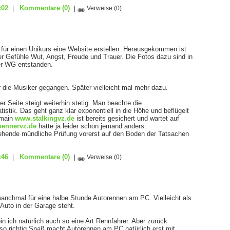
:02
Kommentare
(0)
|
|
Verweise
(0)
für einen Unikurs eine Website erstellen. Herausgekommen ist
er Gefühle Wut, Angst, Freude und Trauer. Die Fotos dazu sind in
er WG entstanden.
er die Musiker gegangen. Später vielleicht mal mehr dazu.
r Seite steigt weiterhin stetig. Man beachte die
stik. Das geht ganz klar exponentiell in die Höhe und beflügelt
omain
www.stalkingvz.de
ist bereits gesichert und wartet auf
ennervz.de
hatte ja leider schon jemand anders.
tehende mündliche Prüfung vorerst auf den Boden der Tatsachen
:46
Kommentare
(0)
|
|
Verweise
(0)
anchmal für eine halbe Stunde Autorennen am PC. Vielleicht als
Auto in der Garage steht.
bin ich natürlich auch so eine Art Rennfahrer. Aber zurück
o richtig Spaß macht Autorennen am PC natürlich erst mit