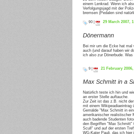
einem Lenkrad. Wenn ich als
Verfolgungsjagd mit der Poliz
bremsen (Pedalen sind natürl
29 March 2007, 1
90 |
Dönermann
Bei mir um die Ecke hat mal 
auch (und darauf haben wir do
ich also zur Dönerbude. Was 
21 February 2006,
9 |
Max Schmitt in a Si
Natürlich teste ich hin und w
an erster Stelle auftauche.
Zur Zeit ist das z.B. nicht d
mit einem Wikipeadiaeintrag 
Gemälde "Max Schmitt in ein
amerikanischer realistischer 
auch badende Studenten foto
den Begriffen "Max Schmitt" 
Scull" und auf der ersten Tre
WG-Kater Pauli, das ich hier