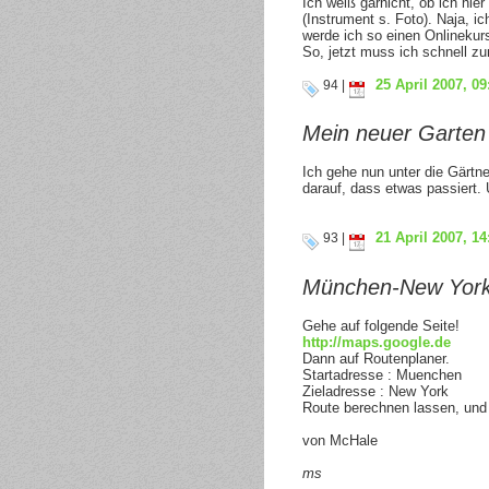
Ich weiß garnicht, ob ich hie
(Instrument s. Foto). Naja, 
werde ich so einen Onlineku
So, jetzt muss ich schnell z
25 April 2007, 09
94 |
Mein neuer Garten
Ich gehe nun unter die Gärtne
darauf, dass etwas passiert. 
21 April 2007, 14
93 |
München-New York 
Gehe auf folgende Seite!
http://maps.google.de
Dann auf Routenplaner.
Startadresse : Muenchen
Zieladresse : New York
Route berechnen lassen, und
von McHale
ms