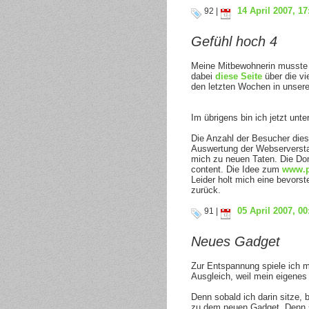
14 April 2007, 17
92 |
Gefühl hoch 4
Meine Mitbewohnerin musste 
dabei
diese Seite
über die vi
den letzten Wochen in unser
Im übrigens bin ich jetzt unt
Die Anzahl der Besucher diese
Auswertung der Webserverstati
mich zu neuen Taten. Die D
content. Die Idee zum
www.p
Leider holt mich eine bevors
zurück.
05 April 2007, 00
91 |
Neues Gadget
Zur Entspannung spiele ich m
Ausgleich, weil mein eigenes 
Denn sobald ich darin sitze, 
zu dem neuen Gadget. Denn s