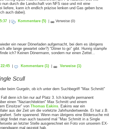
o nun durch die Landschaft von NFS rase und mit eine
ei liefere, kann ich endlich präzise lenken und Gas geben bzw.
ich auch dabei).
5:37
Kommentare
(5)
|
|
Verweise
(0)
wieder ein neuer Dönerladen aufgemacht, bei dem es übrigens
ch alle lange gewartet oder?) "Döner to go" gibt. Hunrig stampfe
finde ich? Keinen Dönermann, sondern nur einen Zettel...
 22:45
Kommentare
(1)
Verweise
(1)
|
|
ngle Scull
ieder beim Gurgeln, ob ich unter dem Suchbegriff "Max Schmitt"
er Fall denn ich bin nur auf Platz 3. Ich kämpfe permanent
über einen "Naziarchitekten" Max Schmitt und einem
em Einsitzer" von
Thomas Eakins
. Eakins war ein
Maler aus der Zeit um die vorletzte Jahrhundertwende. Er hat z.B.
grafiert. Sehr spannend. Wenn man übrigens eine Bildersuche mit
tätigt findet man auch tausend mal "Max Schmitt in a Single
fferseite an letzter Stelle ausgerechnet ein Foto von unserem EX-
 irgendwann mal gezeigt hab.