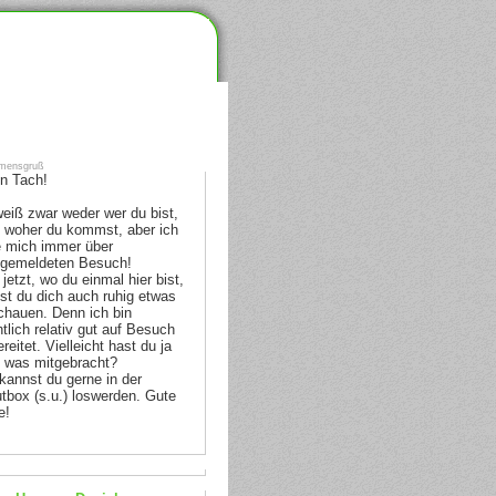
mensgruß
n Tach!
weiß zwar weder wer du bist,
 woher du kommst, aber ich
e mich immer über
gemeldeten Besuch!
jetzt, wo du einmal hier bist,
st du dich auch ruhig etwas
hauen. Denn ich bin
ntlich relativ gut auf Besuch
reitet. Vielleicht hast du ja
 was mitgebracht?
kannst du gerne in der
tbox (s.u.) loswerden. Gute
e!