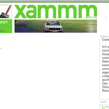
1
Willkom
Gute
.
Ich 
noch
freu
unan
Aber 
kann
umsc
eige
vorbe
auch
Das 
Shou
Reis
Radio
Freunde