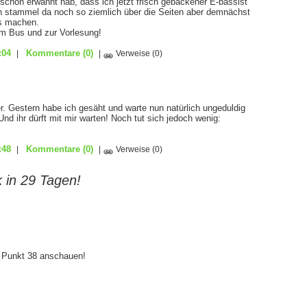
r schon erwähnt hab, dass ich jetzt frisch gebackener E-bassist
ich stammel da noch so ziemlich über die Seiten aber demnächst
rs machen.
um Bus und zur Vorlesung!
:04
Kommentare
(0)
|
|
Verweise
(0)
r. Gestern habe ich gesäht und warte nun natürlich ungeduldig
Und ihr dürft mit mir warten! Noch tut sich jedoch wenig:
:48
Kommentare
(0)
|
|
Verweise
(0)
in 29 Tagen!
 Punkt 38 anschauen!