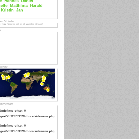
e
Hannes
Daniel
elle
Matthlina
Harald
Kristin
Jan
ten 5 Lieder
st.fm Server ist mal wieder down!
x
rkarte
ommentare
Undefined offset: 0
ges/5/d32378352/htdocs/sidemenu.php,
Undefined offset: 0
ges/5/d32378352/htdocs/sidemenu.php,