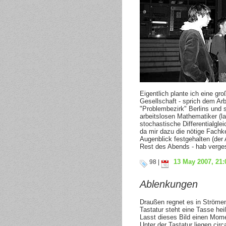
Eigentlich plante ich eine gr
Gesellschaft - sprich dem Ar
"Problembezirk" Berlins und s
arbeitslosen Mathematiker (l
stochastische Differentialgl
da mir dazu die nötige Fachke
Augenblick festgehalten (der 
Rest des Abends - hab verge
13 May 2007, 21:
98 |
Ablenkungen
Draußen regnet es in Ströme
Tastatur steht eine Tasse hei
Lasst dieses Bild einen Mome
Unter der Tastatur liegen ci