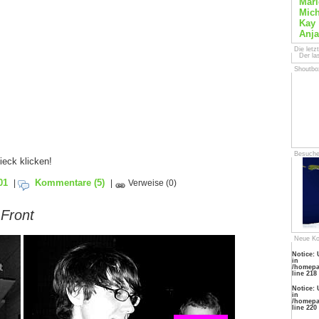
Mari
Mich
Kay
Anja
Die letz
Der la
Shoutbo
Besuche
ieck klicken!
01
Kommentare
(5)
|
|
Verweise
(0)
 Front
Neue K
Notice: 
in
/homepa
line 218
Notice: 
in
/homepa
line 220