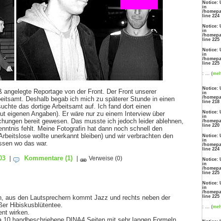
Notice: 
in
/homepa
line 224
Notice: 
in
/homepa
line 225
Notice: 
in
/homepa
line 225
: ... (
me
Notice: 
oß angelegte Reportage von der Front. Der Front unserer
in
/homepa
beitsamt. Deshalb begab ich mich zu späterer Stunde in einen
line 218
uchte das dortige Arbeitsamt auf. Ich fand dort einen
Notice: 
aut eigenen Angaben). Er wäre nur zu einem Interview über
in
eichungen bereit gewesen. Das musste ich jedoch leider ablehnen,
/homepa
line 220
nntnis fehlt. Meine Fotografin hat dann noch schnell den
Arbeitslose wollte unerkannt bleiben) und wir verbrachten den
Notice: 
in
ssen wo das war.
/homepa
line 224
03
Kommentare
(1)
|
|
Verweise
(0)
Notice: 
in
/homepa
line 225
Notice: 
in
/homepa
line 225
n, aus den Lautsprechern kommt Jazz und rechts neben der
ßer Hibiskusblütentee.
: ... (
me
nt wirken.
rca 10 handbeschriebene DINA4 Seiten mit sehr langen Formeln.