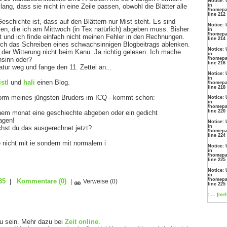
Notice: 
in
ang, dass sie nicht in eine Zeile passen, obwohl die Blätter alle
/homepa
line 212
schichte ist, dass auf den Blättern nur Mist steht. Es sind
Notice: 
en, die ich am Mittwoch (in Tex natürlich) abgeben muss. Bisher
in
/homepa
t und ich finde einfach nicht meinen Fehler in den Rechnungen.
line 214
ch das Schreiben eines schwachsinnigen Blogbeitrags ablenken.
Notice: 
 der Witterung nicht beim Kanu. Ja richtig gelesen. Ich mache
in
/homepa
sinn oder?
line 216
atur weg und fange den 11. Zettel an...
Notice: 
in
istl
und
hali
einen Blog.
/homepa
line 218
Form meines jüngsten Bruders im ICQ - kommt schon:
Notice: 
in
/homepa
line 220
einem monat eine geschiechte abgeben oder ein gedicht
ragen!
Notice: 
in
hst du das ausgerechnet jetzt?
/homepa
line 224
 nicht mit ie sondern mit normalem i
Notice: 
in
/homepa
line 225
Notice: 
in
/homepa
35
Kommentare
(0)
|
|
Verweise
(0)
line 225
: ... (
me
zu sein. Mehr dazu bei
Zeit online
.