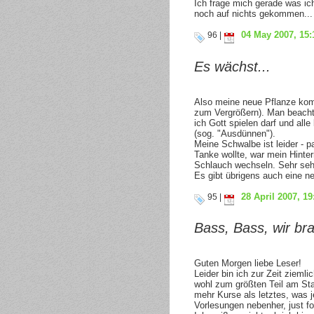
Ich frage mich gerade was i
noch auf nichts gekommen...
04 May 2007, 15:
96 |
Es wächst...
Also meine neue Pflanze kom
zum Vergrößern). Man beacht
ich Gott spielen darf und al
(sog. "Ausdünnen").
Meine Schwalbe ist leider - 
Tanke wollte, war mein Hinte
Schlauch wechseln. Sehr se
Es gibt übrigens auch eine n
28 April 2007, 19
95 |
Bass, Bass, wir br
Guten Morgen liebe Leser!
Leider bin ich zur Zeit ziemli
wohl zum größten Teil am St
mehr Kurse als letztes, was 
Vorlesungen nebenher, just fo